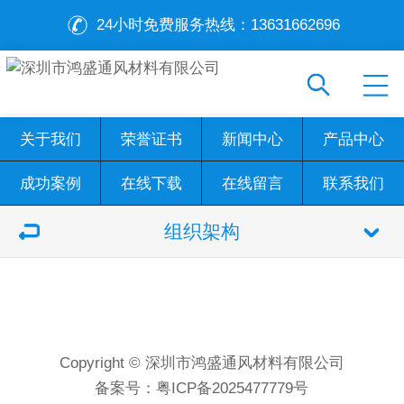
24小时免费服务热线：
13631662696
关于我们
荣誉证书
新闻中心
产品中心
成功案例
在线下载
在线留言
联系我们
组织架构
Copyright © 深圳市鸿盛通风材料有限公司
备案号：
粤ICP备2025477779号