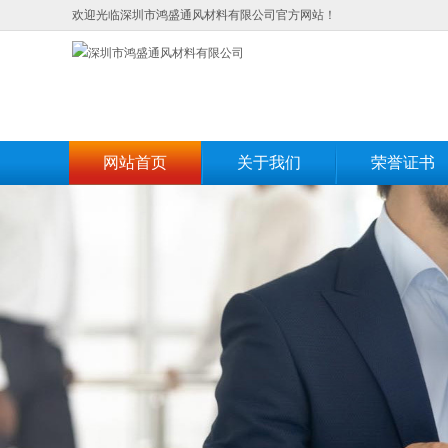
欢迎光临深圳市鸿盛通风材料有限公司官方网站！
网站首页
关于我们
荣誉证书