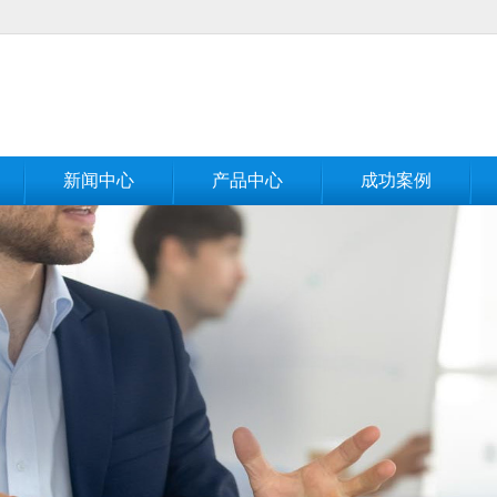
新闻中心
产品中心
成功案例