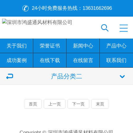
24小时免费服务热线：
13631662696
关于我们
荣誉证书
新闻中心
产品中心
成功案例
在线下载
在线留言
联系我们
产品分类二
首页
上一页
下一页
末页
Copyright © 深圳市鸿盛通风材料有限公司