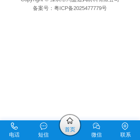
备案号：
粤ICP备2025477779号
首页
电话
短信
微信
联系