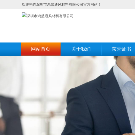
欢迎光临深圳市鸿盛通风材料有限公司官方网站！
网站首页
关于我们
荣誉证书