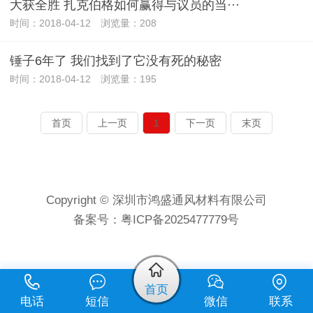
大获全胜 扎克伯格如何赢得与议员的当···
时间：2018-04-12 浏览量：208
锤子6年了 我们找到了它没有死的秘密
时间：2018-04-12 浏览量：195
首页
上一页
1
下一页
末页
Copyright © 深圳市鸿盛通风材料有限公司
备案号：
粤ICP备2025477779号
首页
电话
短信
微信
联系