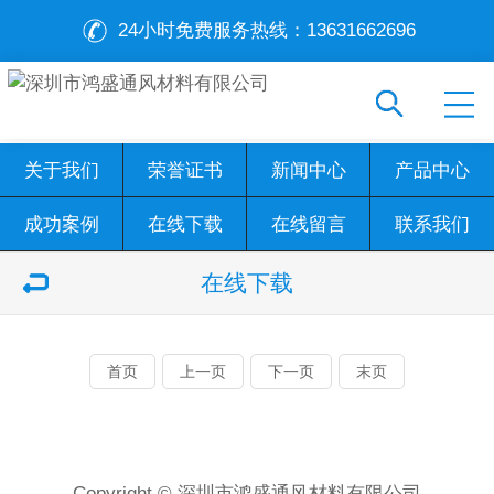
24小时免费服务热线：
13631662696
关于我们
荣誉证书
新闻中心
产品中心
成功案例
在线下载
在线留言
联系我们
在线下载
首页
上一页
下一页
末页
Copyright © 深圳市鸿盛通风材料有限公司